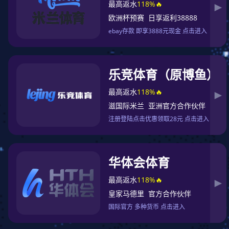
波鸿与圣保利激战正酣
析
2026-06-02
1
在波鸿与圣保利的激烈对抗中，两队展现出了高水
有过精彩的进攻与防守瞬间，最终比分揭晓，令人
过程中的关键时刻、球队战术分析、球员表现评估
解这场充满激情的较量，并对两支球队未来的发展
1、关键时刻回顾
本场比赛开局阶段，波鸿迅速进入状态，通过快速传
分钟，通过一次精妙的配合打破了圣保利的防线。