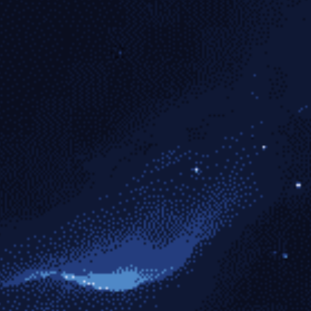
赛后统计显示，在传球准确率和抢断次数等数据上
献自己的力量，而这种团队精神无疑是职业足球赛
4、赛事影响与后续展望
此役结束后，对于两支球队而言，都有着深远影响
时也增强了全队信心，为接下来的赛季注入动力。
行改正，是未来成功的重要保障。
至于圣保利，此战虽败却显露出潜力与韧性。他们