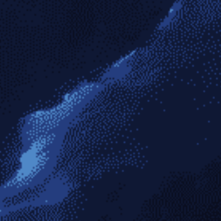
波鸿与圣保利激战正酣比分揭
晓精彩瞬间回顾与分析
2026-06-02
波兰特与伐木工的激烈对决揭
示了森林保护的重要性与挑战
2026-06-02
法尔肯堡与卡尔玛的精彩对决
分析及比赛前瞻
2026-06-01
河南建业与杭州绿城的较量揭
示中超新格局的潜力与挑战
2026-06-01
比利时与韩国精彩对决集锦回
顾球迷不容错过的瞬间
2026-05-30