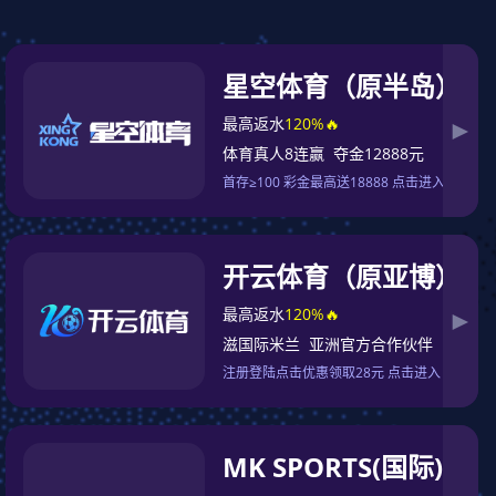
Call 24/7
方向
找到
Xcsports
18454199193