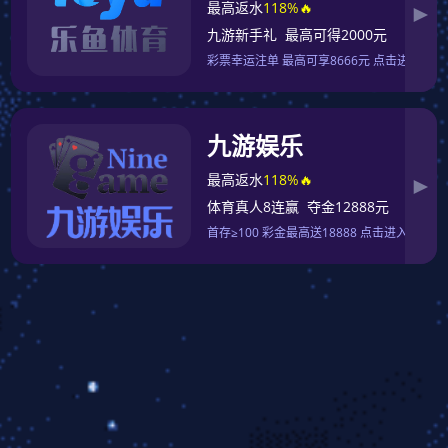
比分揭晓精彩瞬间回顾与分
分享
平的竞技状态和不屈的斗志。比赛历程跌宕起伏，双方都曾
意想不到。本文将从四个方面详细回顾这场比赛，包括比赛
以及赛事影响与后续展望。这些内容将帮助读者更全面地理
做出预测。
递控球并制造了几次威胁射门。他们第一个进球是在第15
这一进球不仅提升了士气，也让主场观众为之欢呼。然而，