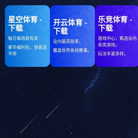
圣保利随后也并未沉寂，他们通过调整阵型加强了
随着比赛深入，圣保利在第30分钟成功扳平比分，
前锋轻松头槌破门。这个进球犹如一记重拳，让波
中积极寻找反超机会。
下半场开始不久，波鸿再次发力，在第55分钟利用
队配合和个人能力，使得现场气氛再度高涨。而当
分，这一系列高潮迭起的瞬间让观众目不暇接。
2、战术分析
从战术层面来看，两队在本场比赛中各自表现出独特
渗透。他们通过边锋频繁插上辅助前锋，在进攻端
人策略，有效限制了对手主要攻击手的发挥。
相较之下，圣保利则以灵活多变著称，他们在战术
场上形势进行即时调整，以应对波鸿不断变化的攻
判其下一步动作，从而造成了一定威胁。
此外，两队在定位球上的执行也成为胜负关键之一
分；而圣保利则通过精准的一脚射门，将局面扳平