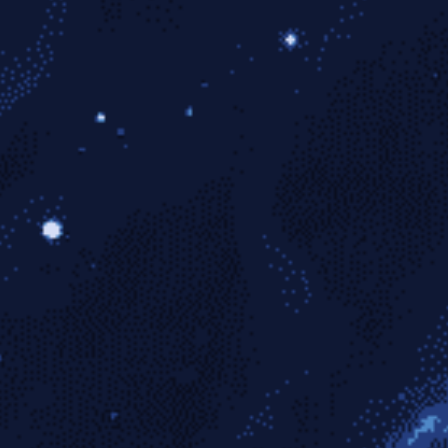
。其中波鸿前锋凭借个人能力实现破门，无疑是全场最闪亮
出了极强的把握机会能力，是赢得这场较量的重要因素。此
控制节奏，为前锋创造了多个得分机会。
线中的核心后卫依然表现稳健，多次化解险情。他们对于对
投篮及铲断。同时，中场悍将也展现出了极强的拼抢意