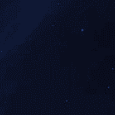
总之，此役虽已落幕，却为双方提供了许多宝贵经验，有助
一场精彩绝伦的足球盛宴，更是一堂生动形象的战术课程。
队之间碰撞出的火花，也让我们重新审视足球运动中的技艺
发挥，也是决定胜负的重要因素之一，他们用实际行动证明
道路上继续前行。本篇文章旨在提炼赛事精髓，希望能带给
再创佳绩，共同推动足球文化的发展！
下一篇