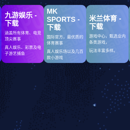
反击力度。
这个进球来源于一次角球机会，由于波鸿防守失位，令对方
鸿感受到了压力，而圣保利则因此士气大增，接下来的比赛
一次快速反击成功取得领先。这一进攻展示了他们极佳的团
比赛进行到最后阶段时，圣保利通过顽强拼搏再次追平比
风格。波鸿采用的是传统4-4-2阵型，强调边路突破和中路
形成多点开花之势。而在防守方面，他们则采取紧凑型的盯
上采取了一定程度的轮换制。在人员安排上，他们经常根据
势。尤其是他们在控球后的组织推进能力，使得波鸿难以预
。波鸿虽然有几次很好的定位球机会，但未能有效转化为得
，从这一点可以看出定位球战术的重要性，也为今后的训练