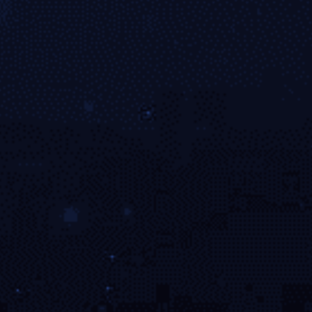
导航
网站地图
认识
xc体育
SiteMap
落地项目
体育运营
公司简讯
台后即可
服务方向
服务，欢
找到
xcsports
ribe