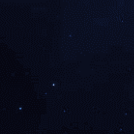
xc sports(中国区)-官方网站【六星好评】xc体
育,xcsports,xc-sports,xcsport体育是中国最好的
商。提供网页版/手机版全站app下载。注册登录平
在线试看各种最新的体育信息和产品。24小时在线
迎前来体验！
邮箱订阅
Subsc